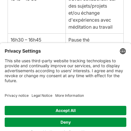
des sujets/projets 
et/ou échange 
d'expériences avec 
méditation au travail
16h30 – 16h45
Pause thé
16h45 – 17h00
Assis en silence et 
adieu
Se lancer dans le coworking en pleine conscience ne 
demande pas grand-chose. Un bureau avec Wi-Fi, 
une table et des chaises suffisent. Chacun apporte un 
coussin de méditation et contribue à un déjeuner 
végétarien partagé. On peut commencer à deux. 
Pendant les sessions de travail, chaque participant 
peut faire sonner une cloche de pleine conscience et 
inviter tout le groupe à faire une pause collective :