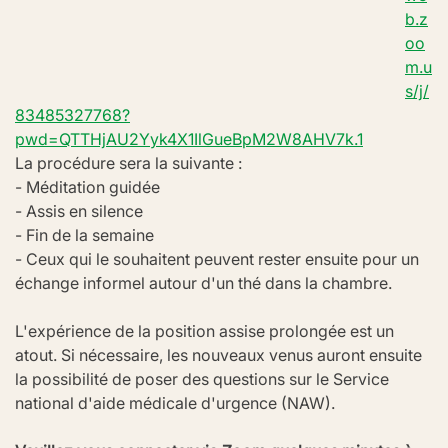
b.z
oo
m.u
s/j/
83485327768?
pwd=QTTHjAU2Yyk4X1IlGueBpM2W8AHV7k.1
La procédure sera la suivante :
- Méditation guidée
- Assis en silence
- Fin de la semaine
- Ceux qui le souhaitent peuvent rester ensuite pour un 
échange informel autour d'un thé dans la chambre.
L'expérience de la position assise prolongée est un 
atout. Si nécessaire, les nouveaux venus auront ensuite 
la possibilité de poser des questions sur le Service 
national d'aide médicale d'urgence (NAW).