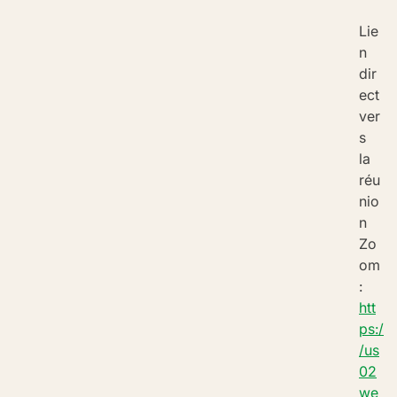
Lie
n 
dir
ect 
ver
s 
la 
réu
nio
n 
Zo
om 
:
htt
ps:/
/us
02
we