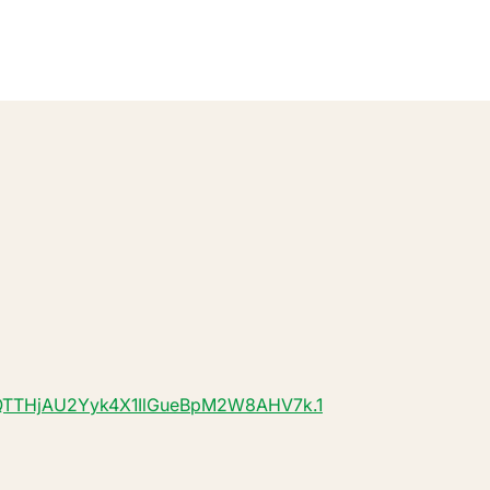
=QTTHjAU2Yyk4X1IlGueBpM2W8AHV7k.1