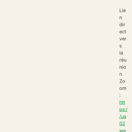
Lie
n 
dir
ect 
ver
s 
la 
réu
nio
n 
Zo
om 
:
htt
ps:/
/us
02
we