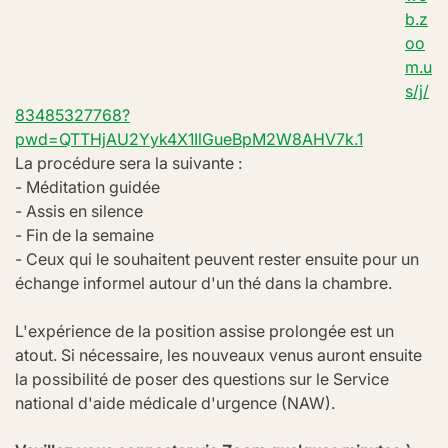
b.z
oo
m.u
s/j/
83485327768?
pwd=QTTHjAU2Yyk4X1IlGueBpM2W8AHV7k.1
La procédure sera la suivante :
- Méditation guidée
- Assis en silence
- Fin de la semaine
- Ceux qui le souhaitent peuvent rester ensuite pour un 
échange informel autour d'un thé dans la chambre.
L'expérience de la position assise prolongée est un 
atout. Si nécessaire, les nouveaux venus auront ensuite 
la possibilité de poser des questions sur le Service 
national d'aide médicale d'urgence (NAW).