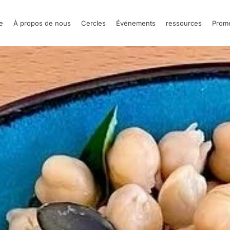
e
À propos de nous
Cercles
Événements
ressources
Prom