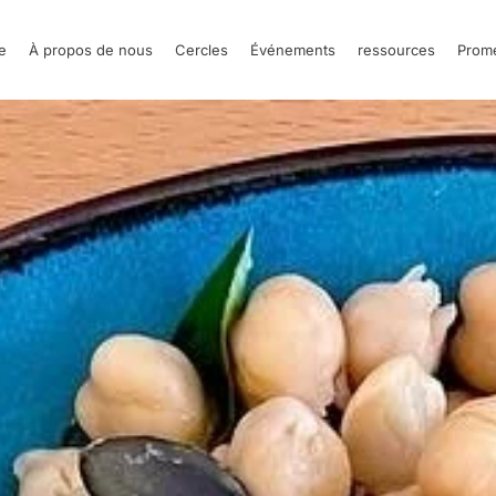
e
À propos de nous
Cercles
Événements
ressources
Prom