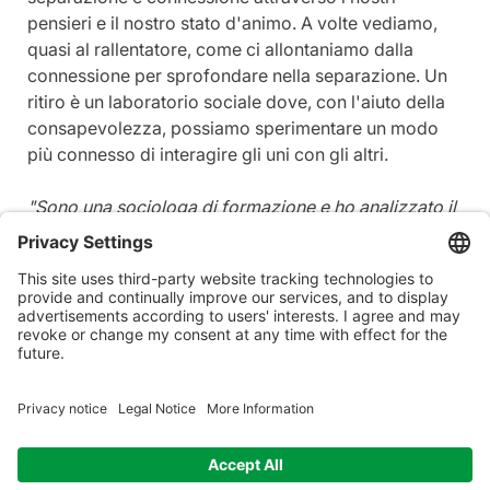
pensieri e il nostro stato d'animo. A volte vediamo, 
quasi al rallentatore, come ci allontaniamo dalla 
connessione per sprofondare nella separazione. Un 
ritiro è un laboratorio sociale dove, con l'aiuto della 
consapevolezza, possiamo sperimentare un modo 
più connesso di interagire gli uni con gli altri.
"Sono una sociologa di formazione e ho analizzato il 
nostro processo di gruppo anche da questa 
prospettiva. Non capisco come siamo riusciti a 
diventare un gruppo così rapidamente. La 
mindfulness sembra apportare una nuova 
dimensione all'interazione sociale. E sono molto 
felice di averne fatto esperienza."
Trarre ispirazione da monaci, monache e altri 
praticanti.