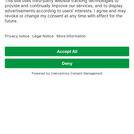
Sostieni la
Network for Mindful Business e.V.
Siamo un'organizzazione senza scopo di lucro che si basa
sulle donazioni per perseguire i suoi obiettivi a lungo
termine. Le donazioni sono per noi "denaro caldo", spesso
chiamato "Dana" nella terminologia buddista. Dana
rappresenta il donare liberamente e senza secondi fini per
sostenere cause benefiche. Dana è amorevole gentilezza e
benevolenza, che permette agli insegnamenti di saggezza