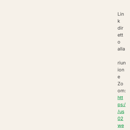
Lin
k 
dir
ett
o 
alla
riun
ion
e 
Zo
om:
htt
ps:/
/us
02
we