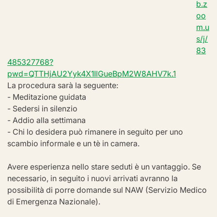
b.z
oo
m.u
s/j/
83
485327768?
pwd=QTTHjAU2Yyk4X1IlGueBpM2W8AHV7k.1
La procedura sarà la seguente:
- Meditazione guidata
- Sedersi in silenzio
- Addio alla settimana
- Chi lo desidera può rimanere in seguito per uno 
scambio informale e un tè in camera.
Avere esperienza nello stare seduti è un vantaggio. Se 
necessario, in seguito i nuovi arrivati avranno la 
possibilità di porre domande sul NAW (Servizio Medico 
di Emergenza Nazionale).