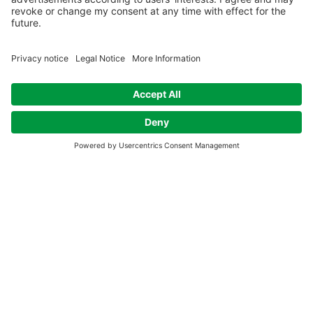
mattina NAW – Iniziare la
settimana insieme
Orario & Sede
02 feb 2026, 07:00 – 07:30 CET
Meditazione del lunedì mattina NAW
Altri eventi