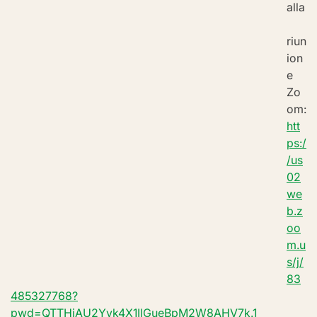
alla
riun
ion
e 
Zo
om:
htt
ps:/
/us
02
we
b.z
oo
m.u
s/j/
83
485327768?
pwd=QTTHjAU2Yyk4X1IlGueBpM2W8AHV7k.1