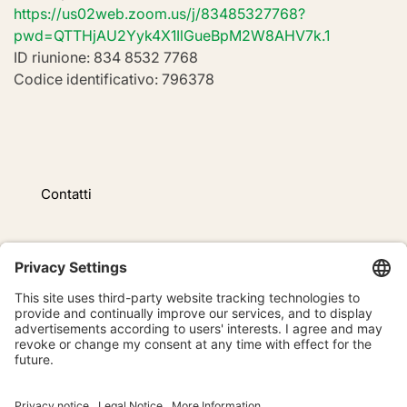
https://us02web.zoom.us/j/83485327768?
pwd=QTTHjAU2Yyk4X1IlGueBpM2W8AHV7k.1
ID riunione: 834 8532 7768
Codice identificativo: 796378
Contatti
Name und Vorname
E-Mail senden