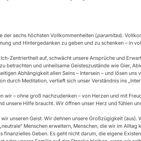
ine der sechs höchsten Vollkommenheiten (
paramitas
). Vollk
nung und Hintergedanken zu geben und zu schenken – in vol
h-Zentriertheit auf, schwächt unsere Ansprüche und Erwartu
“ zu betrachten und unheilsame Geisteszustände wie Gier, A
tigen Abhängigkeit allen Seins – Intersein – und lösen uns von
 durch Meditation, vertieft sich unser Verständnis ins „Inter
nen wir – ohne groß nachzudenken – von Herzen und mit Fre
nd unsere Hilfe braucht. Wir öffnen unser Herz und fühlen uns
n“ wir unseren Geist. Wir dehnen unsere Großzügigkeit (aus
f „neutrale“ Menschen erweitern, Menschen, die wir im Allta
als finanzielles Geben. Es geht nicht darum, die eigene Exi