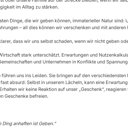
bst oder unsere Familie auf der Strecke bleiben, wenn wir se
gigkeit im Alltag zu stärken.
sten Dinge, die wir geben können, immaterieller Natur sind: U
fahrungen – all dies können wir verschenken und mit anderen 
rer, dass wir uns selbst schaden, wenn wir nicht geben oder 
 Wirtschaft stark unterschätzt. Erwartungen und Nutzenkalkula
n, Gemeinschaften und Unternehmen in Konflikte und Spannung
ühren uns ins Leiden. Sie bringen auf den verschiedensten 
fast absurd: Selbst in unserem Lächeln, kann eine Erwartung
Erhalten wir keine Reaktion auf unser „Geschenk“, reagieren wir
en Geschenke befreien.
 Ding anhaften ist Geben.“