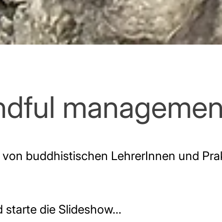
ndful managemen
e von buddhistischen LehrerInnen und Pra
d starte die Slideshow...