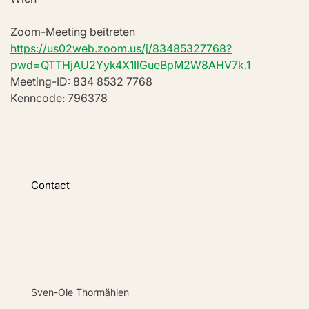
Zoom-Meeting beitreten
https://us02web.zoom.us/j/83485327768?
pwd=QTTHjAU2Yyk4X1IlGueBpM2W8AHV7k.1
Meeting-ID: 834 8532 7768
Kenncode: 796378
Contact
Sven-Ole Thormählen