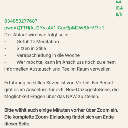
oo
m.u
s/j/
83485327768?
pwd=QTTHjAU2Yyk4X1IlGueBpM2W8AHV7k.1
Der Ablauf wird wie folgt sein:
-         Geführte Meditation
-         Sitzen in Stille
-         Verabschiedung in die Woche
-         Wer möchte, kann im Anschluss noch zu einem 
informellen Austausch und Tee im Raum verweilen
Erfahrung im stillen Sitzen ist von Vorteil. Bei Bedarf 
gibt es im Anschluss für evtl. Neu-Dazugestoßene, die 
Möglichkeit Fragen über das NAW zu stellen.
Bitte wählt euch einige Minuten vorher über Zoom ein. 
Die komplette Zoom-Einladung findet sich am Ende 
dieser Seite.