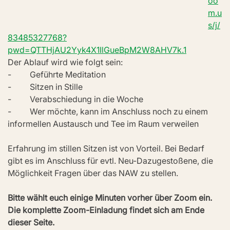
oo
m.u
s/j/
83485327768?
pwd=QTTHjAU2Yyk4X1IlGueBpM2W8AHV7k.1
Der Ablauf wird wie folgt sein:
-         Geführte Meditation
-         Sitzen in Stille
-         Verabschiedung in die Woche
-         Wer möchte, kann im Anschluss noch zu einem 
informellen Austausch und Tee im Raum verweilen
Erfahrung im stillen Sitzen ist von Vorteil. Bei Bedarf 
gibt es im Anschluss für evtl. Neu-Dazugestoßene, die 
Möglichkeit Fragen über das NAW zu stellen.
Bitte wählt euch einige Minuten vorher über Zoom ein. 
Die komplette Zoom-Einladung findet sich am Ende 
dieser Seite.