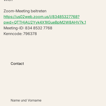
Zoom-Meeting beitreten
https://us02web.zoom.us/j/83485327768?
pwd=QTTHjAU2Yyk4X1IlGueBpM2W8AHV7k.1
Meeting-ID: 834 8532 7768
Kenncode: 796378
Contact
Name und Vorname