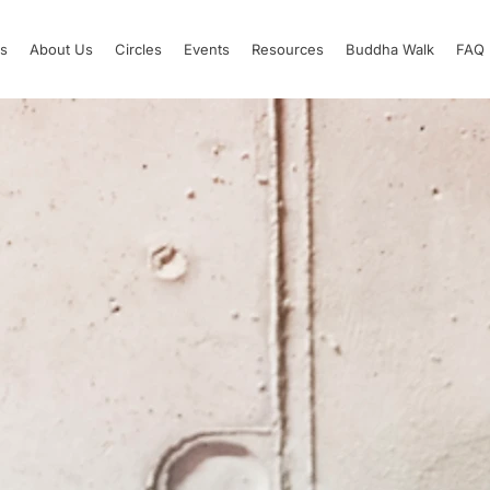
s
About Us
Circles
Events
Resources
Buddha Walk
FAQ