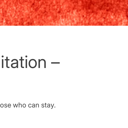
ation –
hose who can stay.