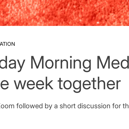
ATION
y Morning Medit
he week together
Zoom followed by a short discussion for t